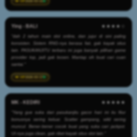
2026-03-22
Ying - BALI
★★★★☆
"dah 2 tahun main slot online, dan jujur di sini paling
konsisten. Sistem RNG-nya berasa fair, gak kayak situs
lain. PASUKANJITU terbaru ini juga banyak pilihan game
provider top, jadi gak bosen. Mantap sih buat cari cuan
santai."
2026-03-17
MK - KEDIRI
★★★★★
"Yang gue suka dari pasukanjitu gacor hari ini itu fitur
bonusnya sering keluar. Scatter gampang, wild sering
muncul. Bener-bener cocok buat yang suka cari jackpot.
UI-nya juga clean, gak ribet kayak situs slot lain."