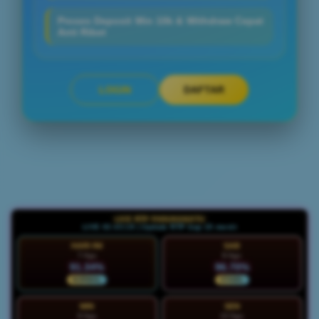
Proses Deposit Min 10k & Withdraw Cepat
Anti Ribet
LOGIN
DAFTAR
Layer Popup Close
LIVE RTP PASUKANJITU
LIVE 02:43:20 | Update RTP tiap 15 menit
HARI INI
SAB
7 Agu
8 Agu
91.34%
96.70%
NORMAL
STABIL
MIN
SEN
9 Agu
10 Agu