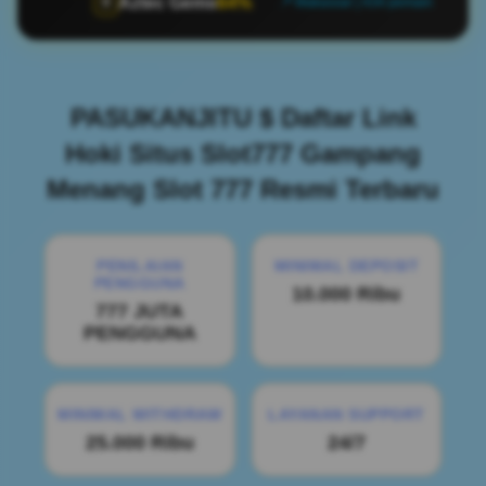
Aztec Gems
64%
🏺
📍 Makassar | 434 pemain
PASUKANJITU $ Daftar Link
Hoki Situs Slot777 Gampang
Menang Slot 777 Resmi Terbaru
PENILAIAN
MINIMAL DEPOSIT
PENGGUNA
10.000 Ribu
777 JUTA
PENGGUNA
MINIMAL WITHDRAW
LAYANAN SUPPORT
25.000 Ribu
24/7