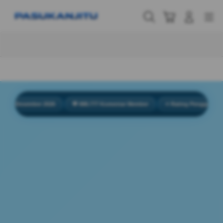
Skip
to
Cari
Troli
Login
Navigation
content
Buka Info Lebih Lanjut
 Desember 2026
💬 888.777 Komentar Member
⭐ Rating Pengguna 4.9/5