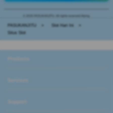
© 2026 PASUKANJITU. All rights reserved Mying.
PASUKANJITU
>
Slot Hari Ini
>
Situs Slot
Buka
Footer Navigation
Products
Buka
Services
Buka
Support