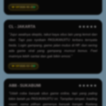
2026-05-25
CL - JAKARTA
★★★★★
"Jujur awalnya skeptis, takut kaya situs lain yang lemot dan
ribet. Tapi pas nyobain PASUKANJITU terbaru ternyata
beda. Login gampang, game jalan mulus di HP, dan sering
ada game viral yang gampang muncul bonus. Feel
mainnya lebih santai dan gak bikin emosi."
2026-03-19
AI88 - SUKABUMI
★★★★★
"Udah coba banyak situs game online, tapi yang paling
bikin betah ya PASUKANJITU ini. Tampilan simpel, loading
cepet, sama pilihan gamenya banyak banget. Kadang