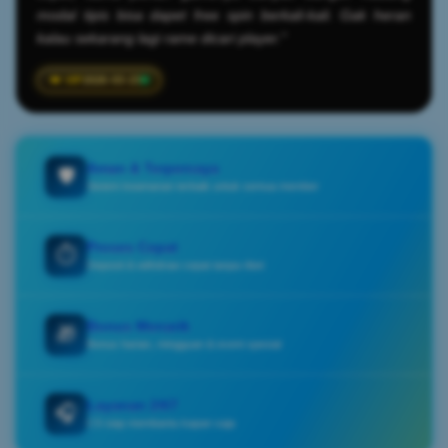
modal tipis bisa dapet free spin berkali-kali. Gak heran
kalau sekarang lagi rame dicari player."
2026-03-23
Aman & Terpercaya
🛡️
Sistem keamanan terbaik untuk semua member
Proses Cepat
⏱️
Deposit & withdraw cepat tanpa ribet
Bonus Menarik
🎁
Bonus harian, mingguan & event spesial
Layanan 24/7
🎧
CS siap membantu kapan saja